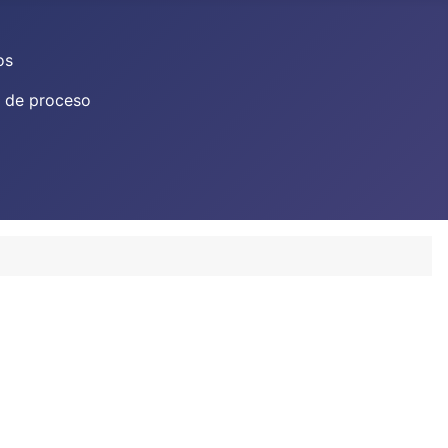
os
 de proceso
dioma