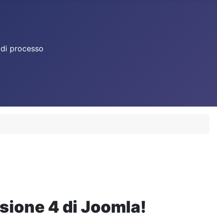
i
 di processo
tua lingua
sione 4 di Joomla!