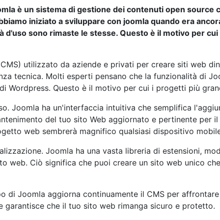
mla è un sistema di gestione dei contenuti open source che
Abbiamo iniziato a sviluppare con joomla quando era ancora
lità d'uso sono rimaste le stesse. Questo è il motivo per c
MS) utilizzato da aziende e privati per creare siti web dina
za tecnica. Molti esperti pensano che la funzionalità di J
di Wordpress. Questo è il motivo per cui i progetti più gran
o. Joomla ha un'interfaccia intuitiva che semplifica l'aggiun
antenimento del tuo sito Web aggiornato e pertinente per il
getto web sembrerà magnifico qualsiasi dispositivo mobile 
lizzazione. Joomla ha una vasta libreria di estensioni, mod
sito web. Ciò significa che puoi creare un sito web unico ch
po di Joomla aggiorna continuamente il CMS per affrontare e
e garantisce che il tuo sito web rimanga sicuro e protetto.