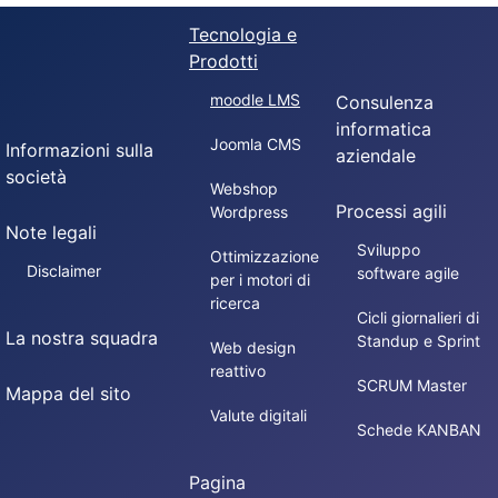
Tecnologia e
Prodotti
moodle LMS
Consulenza
informatica
Joomla CMS
Informazioni sulla
aziendale
società
Webshop
Processi agili
Wordpress
Note legali
Sviluppo
Ottimizzazione
Disclaimer
software agile
per i motori di
ricerca
Cicli giornalieri di
La nostra squadra
Standup e Sprint
Web design
reattivo
SCRUM Master
Mappa del sito
Valute digitali
Schede KANBAN
Pagina