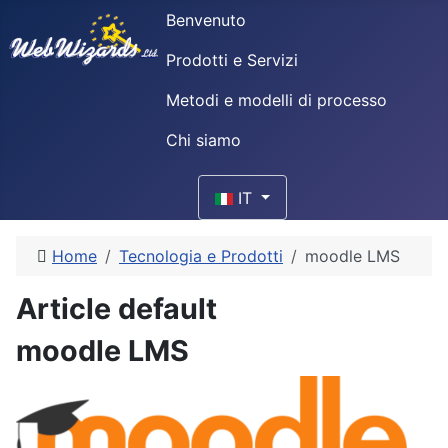
Benvenuto
Prodotti e Servizi
Metodi e modelli di processo
Chi siamo
Seleziona la tua lingua
IT
Home
Tecnologia e Prodotti
moodle LMS
Article default
moodle LMS