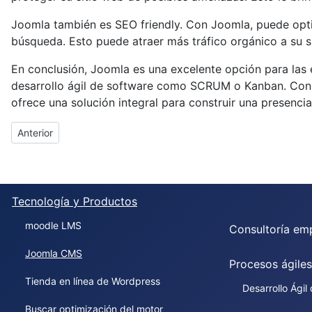
Joomla también es SEO friendly. Con Joomla, puede optim
búsqueda. Esto puede atraer más tráfico orgánico a su si
En conclusión, Joomla es una excelente opción para las
desarrollo ágil de software como SCRUM o Kanban. Con s
ofrece una solución integral para construir una presencia 
Artículo anterior: moodle LMS
Anterior
Tecnología y Productos
moodle LMS
Consultoría emp
Joomla CMS
Procesos ágile
Tienda en línea de Wordpress
Desarrollo Ágil
Buscar optimización del motor