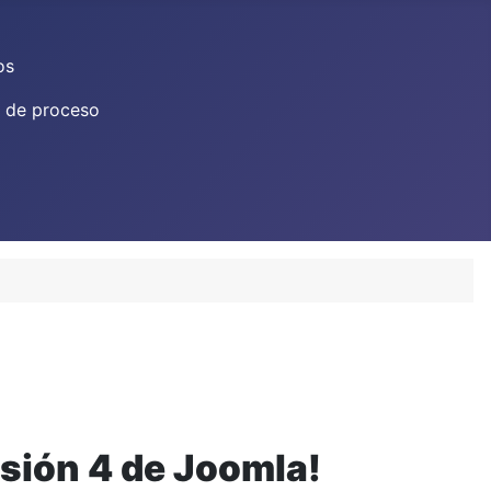
os
 de proceso
dioma
rsión 4 de Joomla!