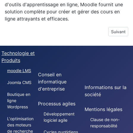
d'outils d'apprentissage en ligne, Moodle fournit une
solution complète pour créer et gérer des cours en
ligne attrayants et efficaces.
Article sui
Suivant
Technologie et
Produits
moodle LMS
Conseil en
informatique
Joomla CMS
Informations sur la
d'entreprise
société
Boutique en
ligne
Processus agiles
Wordpress
Mentions légales
Développement
L'optimisation
Clause de non-
logiciel agile
des moteurs
responsabilité
de recherche
Cycles quotidiens